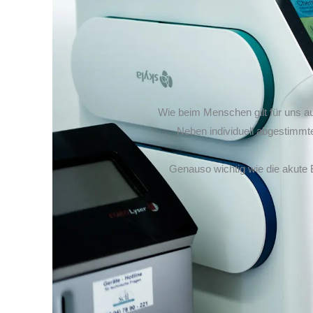
Wie beim Menschen gilt für uns au
Neben individuell abgestimm
Genauso wichtig wie die akute B